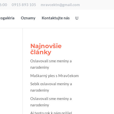
16:00
0915 893 105
mravcektn@gmail.com
ogaléria
Oznamy
Kontaktujte nás
Najnovšie
články
Oslavovali sme meniny a
narodeniny
Maškarný ples s Mravčekom
Sebík oslavoval meniny a
narodeniny
Oslavovali sme meniny a
narodeniny
Aj tento rok k nám prišiel