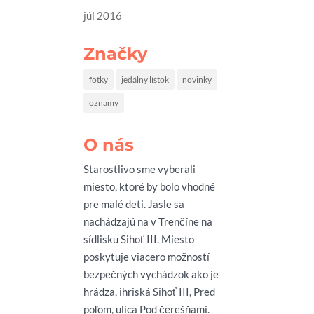
júl 2016
Značky
fotky
jedálny lístok
novinky
oznamy
O nás
Starostlivo sme vyberali
miesto, ktoré by bolo vhodné
pre malé deti. Jasle sa
nachádzajú na v Trenčíne na
sídlisku Sihoť III. Miesto
poskytuje viacero možností
bezpečných vychádzok ako je
hrádza, ihriská Sihoť III, Pred
poľom, ulica Pod čerešňami.