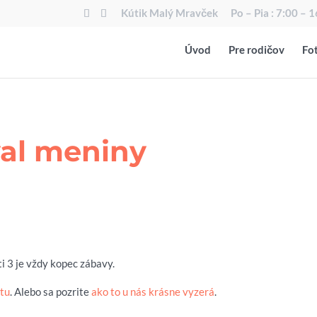
Kútik Malý Mravček
Po – Pia : 7:00 – 
Úvod
Pre rodičov
Fot
val meniny
i 3 je vždy kopec zábavy.
ť
tu
. Alebo sa pozrite
ako to u nás krásne vyzerá
.