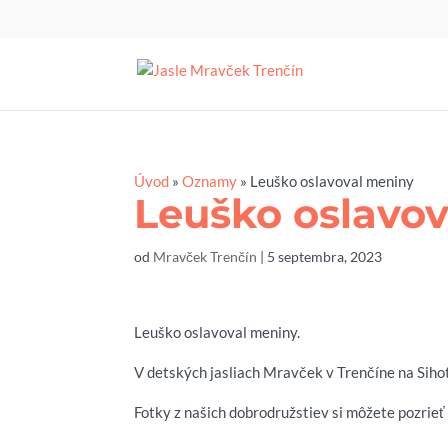
Úvod
»
Oznamy
»
Leuško oslavoval meniny
Leuško oslavo
od
Mravček Trenčín
|
5 septembra, 2023
Leuško oslavoval meniny.
V detských jasliach Mravček v Trenčíne na Sihot
Fotky z našich dobrodružstiev si môžete pozrie