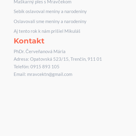
Maškarný ples s Mravčekom
Sebík oslavoval meniny a narodeniny
Oslavovali sme meniny a narodeniny
Aj tento rok k nám prišiel Mikuláš
Kontakt
PhDr. Červeňanová Mária
Adresa: Opatovská 523/15, Trenčín, 911 01
Telefón:
0915 893 105
Email:
mravcektn@gmail.com