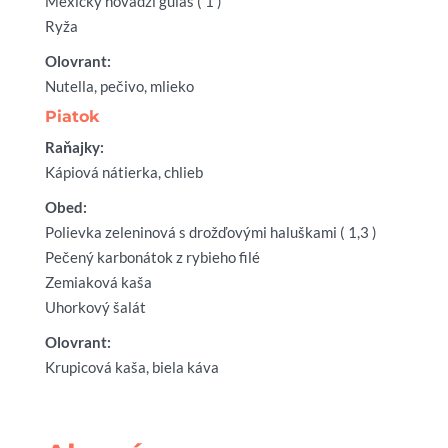
Mexický hovädzí guláš ( 1 )
Ryža
Olovrant:
Nutella, pečivo, mlieko
Piatok
Raňajky:
Kápiová nátierka, chlieb
Obed:
Polievka zeleninová s drožďovými haluškami ( 1,3 )
Pečený karbonátok z rybieho filé
Zemiaková kaša
Uhorkový šalát
Olovrant:
Krupicová kaša, biela káva