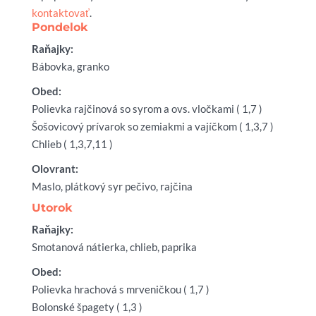
kontaktovať
.
Pondelok
Raňajky:
Bábovka, granko
Obed:
Polievka rajčinová so syrom a ovs. vločkami ( 1,7 )
Šošovicový prívarok so zemiakmi a vajíčkom ( 1,3,7 )
Chlieb ( 1,3,7,11 )
Olovrant:
Maslo, plátkový syr pečivo, rajčina
Utorok
Raňajky:
Smotanová nátierka, chlieb, paprika
Obed:
Polievka hrachová s mrveničkou ( 1,7 )
Bolonské špagety ( 1,3 )