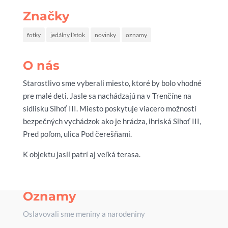
Značky
fotky
jedálny lístok
novinky
oznamy
O nás
Starostlivo sme vyberali miesto, ktoré by bolo vhodné
pre malé deti. Jasle sa nachádzajú na v Trenčíne na
sídlisku Sihoť III. Miesto poskytuje viacero možností
bezpečných vychádzok ako je hrádza, ihriská Sihoť III,
Pred poľom, ulica Pod čerešňami.
K objektu jaslí patrí aj veľká terasa.
Oznamy
Oslavovali sme meniny a narodeniny