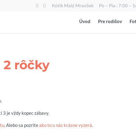
Kútik Malý Mravček
Po – Pia : 7:00 – 
Úvod
Pre rodičov
Fot
 2 rôčky
.
i 3 je vždy kopec zábavy.
ť
tu
. Alebo sa pozrite
ako to u nás krásne vyzerá
.