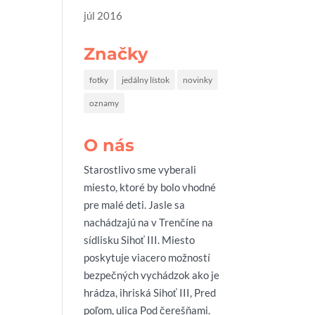
júl 2016
Značky
fotky
jedálny lístok
novinky
oznamy
O nás
Starostlivo sme vyberali
miesto, ktoré by bolo vhodné
pre malé deti. Jasle sa
nachádzajú na v Trenčíne na
sídlisku Sihoť III. Miesto
poskytuje viacero možností
bezpečných vychádzok ako je
hrádza, ihriská Sihoť III, Pred
poľom, ulica Pod čerešňami.