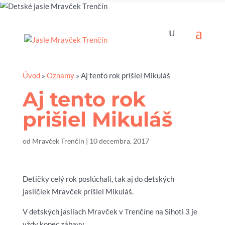
Úvod
»
Oznamy
»
Aj tento rok prišiel Mikuláš
Aj tento rok
prišiel Mikuláš
od
Mravček Trenčín
|
10 decembra, 2017
Detičky celý rok poslúchali, tak aj do detských
jasličiek Mravček prišiel Mikuláš.
V detských jasliach Mravček v Trenčíne na Sihoti 3 je
vždy kopec zábavy.