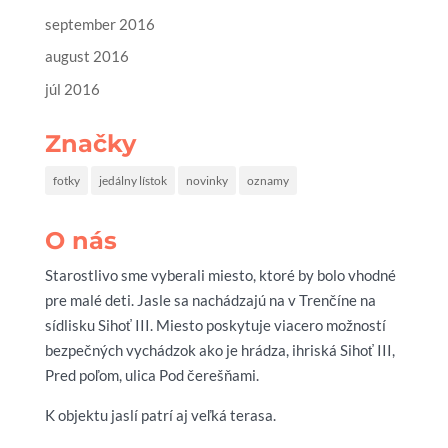
september 2016
august 2016
júl 2016
Značky
fotky
jedálny lístok
novinky
oznamy
O nás
Starostlivo sme vyberali miesto, ktoré by bolo vhodné
pre malé deti. Jasle sa nachádzajú na v Trenčíne na
sídlisku Sihoť III. Miesto poskytuje viacero možností
bezpečných vychádzok ako je hrádza, ihriská Sihoť III,
Pred poľom, ulica Pod čerešňami.
K objektu jaslí patrí aj veľká terasa.